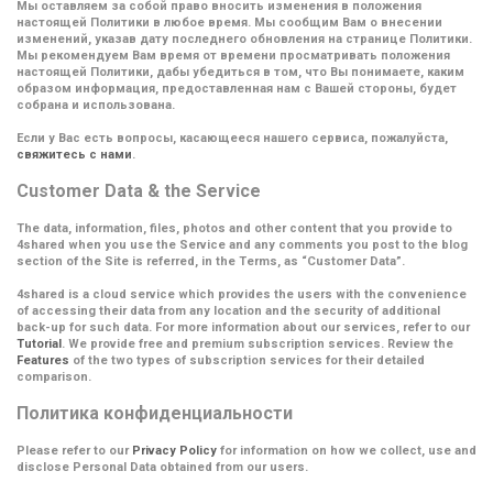
Мы оставляем за собой право вносить изменения в положения
настоящей Политики в любое время. Мы сообщим Вам о внесении
изменений, указав дату последнего обновления на странице Политики.
Мы рекомендуем Вам время от времени просматривать положения
настоящей Политики, дабы убедиться в том, что Вы понимаете, каким
образом информация, предоставленная нам с Вашей стороны, будет
собрана и использована.
Если у Вас есть вопросы, касающееся нашего сервиса, пожалуйста,
свяжитесь с нами
.
Customer Data & the Service
The data, information, files, photos and other content that you provide to
4shared when you use the Service and any comments you post to the blog
section of the Site is referred, in the Terms, as
“Customer Data”
.
4shared is a cloud service which provides the users with the convenience
of accessing their data from any location and the security of additional
back-up for such data. For more information about our services, refer to our
Tutorial
. We provide free and premium subscription services. Review the
Features
of the two types of subscription services for their detailed
comparison.
Политика конфиденциальности
Please refer to our
Privacy Policy
for information on how we collect, use and
disclose Personal Data obtained from our users.