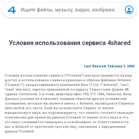
Условия использования сервиса 4shared
Last Revised: February 3, 2026
Условия использования сервиса (
"Условия"
) распространяются на ваш
доступ и использование сервиса хранения и обмена файлами 4shared
(
"Сервис"
), предоставляемого компанией New IT Ltd. (
"4shared"
,
"мы"
,
"наш"
или
нас
), зарегистрированной по адресу Темистокли Дерви 48,
здание Centennial, 3-й этаж, квартира/офис 303, P.C 1066, Никосия, Кипр.
Данные условия не изменяют никаким образом другие условия или
соглашения, которые вы можете иметь с 4shared, касающиеся Сервиса
(или любой его части. Если вы используете Сервис от имени
юридического лица, вы подтверждаете, что имеете соответствующие
полномочия для принятия данных Условий от имени этого лица и что
это лицо соглашается защищать и освобождать от ответственности
вас и 4shared от претензий третьих лиц, связанных с нарушениями
данных Условий.