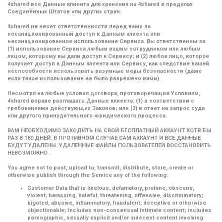
4shared все Данные клиента для хранения на 4shared в пределах
Соединённых Штатов или других стран.
4shared не несет ответственности перед вами за
несанкционированный доступ к Данным клиента или
несанкционированное использование Сервиса. Вы ответственны за:
(1) использование Сервиса любым вашим сотрудником или любым
лицом, которому вы дали доступ к Сервису; и (2) любое лицо, которое
получает доступ к Данным клиента или Сервису, как следствие вашей
неспособности использовать разумные меры безопасности (даже
если такое использование не было разрешено вами).
Несмотря на любые условия договора, противоречащие Условиям,
4shared вправе разглашать Данные клиента: (1) в соответствии с
требованиями действующих Законов; или (2) в ответ на запрос суда
или другого принудительного юридического процесса.
ВАМ НЕОБХОДИМО ЗАХОДИТЬ НА СВОЙ БЕСПЛАТНЫЙ АККАУНТ ХОТЯ БЫ
РАЗ В 180 ДНЕЙ. В ПРОТИВНОМ СЛУЧАЕ САМ АККАУНТ И ВСЕ ДАННЫЕ
БУДУТ УДАЛЕНЫ. УДАЛЕННЫЕ ФАЙЛЫ ПОЛЬЗОВАТЕЛЕЙ ВОССТАНОВИТЬ
НЕВОЗМОЖНО .
You agree not to post, upload to, transmit, distribute, store, create or
otherwise publish through the Service any of the following:
Customer Data that is libelous, defamatory, profane, obscene,
violent, harassing, hateful, threatening, offensive, discriminatory;
bigoted, abusive, inflammatory, fraudulent, deceptive or otherwise
objectionable; includes non-consensual intimate content; includes
pornographic, sexually explicit and/or indecent content involving