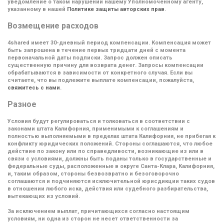
уведомление о таком нарушении нашему Уполномоченному агенту,
указанному в нашей
Политике защиты авторских прав
.
Возмещение расходов
4shared имеет 30-дневный период компенсации. Компенсация может
быть запрошена в течение первых тридцати дней с момента
первоначальной даты подписки. Запрос должен описать
существенную причину для возврата денег. Запросы компенсации
обрабатываются в зависимости от конкретного случая. Если вы
считаете, что вы подлежите выплате компенсации, пожалуйста,
свяжитесь с нами
.
Разное
Условия будут регулироваться и толковаться в соответствии с
законами штата Калифорния, применимыми к соглашениям и
полностью выполняемыми в пределах штата Калифорния, не прибегая к
конфликту юридических положений. Стороны соглашаются, что любое
действие по закону или по справедливости, возникающие из или в
связи с условиями, должны быть поданы только в государственные и
федеральные суды, расположенные в округе Санта-Клара, Калифорния,
и, таким образом, стороны безвозвратно и безоговорочно
соглашаются и подчиняются исключительной юрисдикции таких судов
в отношении любого иска, действия или судебного разбирательства,
вытекающих из условий.
За исключением выплат, причитающихся согласно настоящим
условиям, ни одна из сторон не несет ответственности за