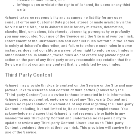
Service or third parties; and
Infringe upon or violate the rights of 4shared, its users or any third
party.
4shared takes no responsibility and assumes no liability for any user
conduct or for any Customer Data posted, stored or made available via the
Service or the Site, nor is 4shared liable for any mistakes, defamation,
slander, libel, omissions, falsehoods, obscenity, pornography or profanity
you may encounter. Your use of the Service and the Site is at your own risk.
Enforcement of the Customer Data and conduct rules set forth in the Terms
is solely at 4shared's discretion, and failure to enforce such rules in some
instances does not constitute a waiver of our right to enforce such rules in
other instances. In addition, these rules do not create any private right of
action on the part of any third party or any reasonable expectation that the
Service will not contain any content that is prohibited by such rules.
Third-Party Content
4shared may provide third-party content on the Service or the Site and may
provide links to websites and content of third parties (collectively the
“Third-party Content”
) as a service to those interested in this information.
4shared does not control, endorse or adopt any Third-party Content and
makes no representation or warranties of any kind regarding the Third-party
Content including, but not limited to, its accuracy or completeness. You
acknowledge and agree that 4shared is not responsible or liable in any
manner for any Third-party Content and undertakes no responsibility to
update or review any Third-party Content. Users use such Third-party
Content contained therein at their own risk. This provision will survive the
use of the Service.