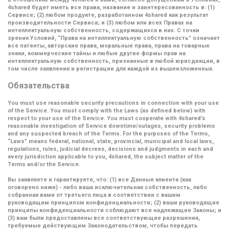
4shared будет иметь все права, название и заинтересованность в: (1)
Сервисе; (2) любом продукте, разработанном 4shared как результат
производительности Сервиса; и (3) любом или всех Правах на
интеллектуальную собственность, содержащихся в них. С точки
зрения Условий,
“Права на интеллектуальную собственность”
означает
все патенты, авторские права, моральные права, права на товарные
знаки, коммерческие тайны и любые другие формы прав на
интеллектуальную собственность, признанные в любой юрисдикции, в
том числе заявления и регистрации для каждой из вышеизложенных.
Обязательства
You must use reasonable security precautions in connection with your use
of the Service. You must comply with the Laws (as defined below) with
respect to your use of the Service. You must cooperate with 4shared’s
reasonable investigation of Service downtime/outages, security problems
and any suspected breach of the Terms. For the purposes of the Terms,
“Laws” means federal, national, state, provincial, municipal and local laws,
regulations, rules, judicial decrees, decisions and judgments in each and
every jurisdiction applicable to you, 4shared, the subject matter of the
Terms and/or the Service.
Вы заявляете и гарантируете, что: (1) все Данные клиента (как
оговорено ниже) - либо ваша исключительная собственность, либо
собранная вами от третьего лица в соответствии с вашим
руководящим принципом конфиденциальности; (2) ваши руководящие
принципы конфиденциальности соблюдают все надлежащие Законы; и
(3) вам были предоставлены все соответствующие разрешения,
требуемые действующим Законодательством, чтобы передать