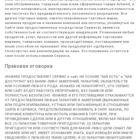
знак обслуживания, товарный знак и/или оформление товара 4shared, и
не могут копироваться, имитироваться или использоваться полностью
или частично без предварительного письменного разрешения. Все
другие торговые марки, зарегистрированные торговые марки,
названия продуктов и названия компаний или логотипы, упомянутые на
Сайте (или предоставленные посредством Сервиса), являются
собственностью их соответствующих владельцев. Упоминания любых
продуктов, услуг, процессов или другой информации торговыми
марками, товарными знаками, производителями, поставщиками или
иным способом не принимает или предполагает одобрение,
спонсорство или рекомендацию их нами. Это положение остается в
силе после использования Сервиса.
Правовая оговорка
4SHARED ПРЕДОСТАВЛЯЕТ СЕРВИС и сайт НА ОСНОВЕ “КАК ЕСТЬ” и “КАК
ДОСТУПНО” БЕЗ КАКИХ-ЛИБО ЗАВЕРЕНИЙ, ГАРАНТИЙ, ОБЯЗАТЕЛЬСТВ
ИЛИ УСЛОВИЙ ЛЮБОГО РОДА. 4SHARED НЕ ГАРАНТИРУЕТ, ЧТО СЕРВИС
ИЛИ САЙТ БУДЕТ РАБОТАТЬ НЕПРЕРЫВНО, БЕЗ ОШИБОК ИЛИ
ПОЛНОСТЬЮ БЕЗОПАСНО. 4SHARED И ЕГО ПОСТАВЩИКИ ОТКАЗЫВАЮТСЯ
ОТ ПРЕДОСТАВЛЕНИЯ ЛЮБЫХ ГАРАНТИЙ И ЗАВЕРЕНИЙ (ВЫРАЖЕННЫХ
ИЛИ ПОДРАЗУМЕВАЕМЫХ, УСТНЫХ ИЛИ ПИСЬМЕННЫХ) В ОТНОШЕНИИ
САЙТА И СЕРВИСА, ПРЕДПОЛАГАЕМЫЕ ВОЗНИКАТЬ В СИЛУ ЗАКОНА, ПО
ПРИЧИНЕ КЛИЕНТУРЫ ИЛИ ИСПОЛЬЗОВАНИЯ В ТОРГОВЛЕ, ПРИ
ПРОВЕДЕНИИ СДЕЛОК ИЛИ В ДРУГИХ ОТНОШЕНИЯХ, ВКЛЮЧАЯ ЛЮБЫЕ И
ВСЕ: (1) ГАРАНТИИ ТОВАРНОЙ ПРИГОДНОСТИ; (2) ГАРАНТИИ
ПРИГОДНОСТИ ИЛИ СООТВЕТСТВИЯ ДЛЯ КАКОЙ-ЛИБО ЦЕЛИ (ЗНАЕТ ЛИ
4SHARED ИЛИ НЕТ, ИМЕЕТ ОСНОВАНИЕ ЗНАТЬ, БЫЛ ИЗВЕЩЁН ИЛИ ИНАЧЕ
УВЕДОМЛЁН О ЛЮБОЙ ИЗ ТАКИХ ЦЕЛЕЙ); И (3) ГАРАНТИИ НЕНАРУШЕНИЯ