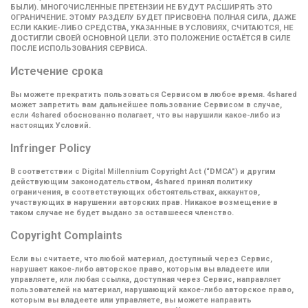
БЫЛИ). МНОГОЧИСЛЕННЫЕ ПРЕТЕНЗИИ НЕ БУДУТ РАСШИРЯТЬ ЭТО
ОГРАНИЧЕНИЕ. ЭТОМУ РАЗДЕЛУ БУДЕТ ПРИСВОЕНА ПОЛНАЯ СИЛА, ДАЖЕ
ЕСЛИ КАКИЕ-ЛИБО СРЕДСТВА, УКАЗАННЫЕ В УСЛОВИЯХ, СЧИТАЮТСЯ, НЕ
ДОСТИГЛИ СВОЕЙ ОСНОВНОЙ ЦЕЛИ. ЭТО ПОЛОЖЕНИЕ ОСТАЁТСЯ В СИЛЕ
ПОСЛЕ ИСПОЛЬЗОВАНИЯ СЕРВИСА.
Истечение срока
Вы можете прекратить пользоваться Сервисом в любое время. 4shared
может запретить вам дальнейшее пользование Сервисом в случае,
если 4shared обоснованно полагает, что вы нарушили какое-либо из
настоящих Условий.
Infringer Policy
В соответствии с Digital Millennium Copyright Act (
“DMCA”
) и другим
действующим законодательством, 4shared принял политику
ограничения, в соответствующих обстоятельствах, аккаунтов,
участвующих в нарушении авторских прав. Никакое возмещение в
таком случае не будет выдано за оставшееся членство.
Copyright Complaints
Если вы считаете, что любой материал, доступный через Сервис,
нарушает какое-либо авторское право, которым вы владеете или
управляете, или любая ссылка, доступная через Сервис, направляет
пользователей на материал, нарушающий какое-либо авторское право,
которым вы владеете или управляете, вы можете направить