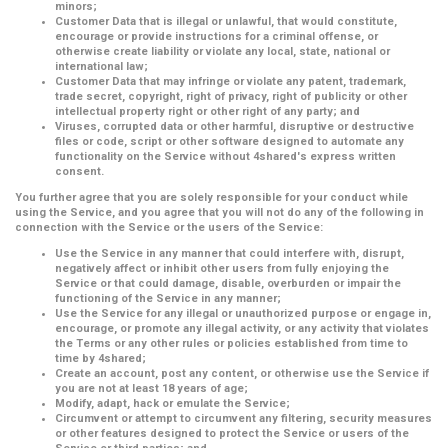
minors;
Customer Data that is illegal or unlawful, that would constitute,
encourage or provide instructions for a criminal offense, or
otherwise create liability or violate any local, state, national or
international law;
Customer Data that may infringe or violate any patent, trademark,
trade secret, copyright, right of privacy, right of publicity or other
intellectual property right or other right of any party; and
Viruses, corrupted data or other harmful, disruptive or destructive
files or code, script or other software designed to automate any
functionality on the Service without 4shared's express written
consent.
You further agree that you are solely responsible for your conduct while
using the Service, and you agree that you will not do any of the following in
connection with the Service or the users of the Service:
Use the Service in any manner that could interfere with, disrupt,
negatively affect or inhibit other users from fully enjoying the
Service or that could damage, disable, overburden or impair the
functioning of the Service in any manner;
Use the Service for any illegal or unauthorized purpose or engage in,
encourage, or promote any illegal activity, or any activity that violates
the Terms or any other rules or policies established from time to
time by 4shared;
Create an account, post any content, or otherwise use the Service if
you are not at least 18 years of age;
Modify, adapt, hack or emulate the Service;
Circumvent or attempt to circumvent any filtering, security measures
or other features designed to protect the Service or users of the