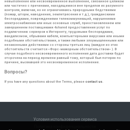
невыполнение или несвоевременное выполнение, связанное целиком
или частично с причинами, находящимися вне пределов их разумного
контроля, включая, но не ограничиваясь природными бедствиями
(пожар, шторм, наводнения, землетрясения и т.д.), гражданскими
беспорядками, повреждениями телекоммуникаций, нарушениями
электроснабжения или иных основных служб, приостановлением или
завершением поставщиками 4shared предоставления услуг по
подключению серверов к Интернету, трудовыми беспорядками,
вандализмом, обрывами кабеля, компьютерными вирусами или иными
подобными обстоятельствами, а также любыми злоумышленными или
незаконными действиями со стороны третьих лиц (каждое из этих
обстоятельств считается
«Форс-мажорным обстоятельством»
). В
случае подобного несвоевременного исполнения дата доставки будет
отсрочена на период времени равный тому, который был потерян по
причине, вызвавшей это несвоевременное исполнение.
Вопросы?
If you have any questions about the Terms, please
contact us
.
Условия использования сервиса
Политика конфиденциальности