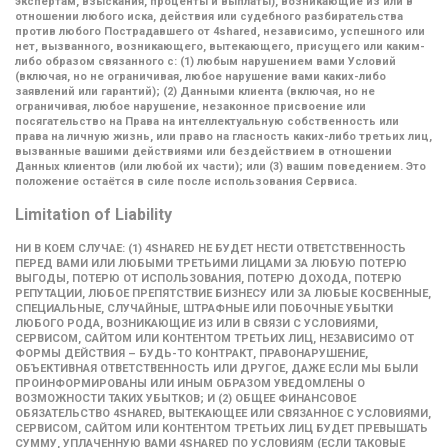
экспертам, взыскания, проценты и выплаты), возникающие из или в
отношении любого иска, действия или судебного разбирательства
против любого Пострадавшего от 4shared, независимо, успешного или
нет, вызванного, возникающего, вытекающего, присущего или каким-
либо образом связанного с: (1) любым нарушением вами Условий
(включая, но не ограничивая, любое нарушение вами каких-либо
заявлений или гарантий); (2) Данными клиента (включая, но не
ограничивая, любое нарушение, незаконное присвоение или
посягательство на Права на интеллектуальную собственность или
права на личную жизнь, или право на гласность каких-либо третьих лиц,
вызванные вашими действиями или бездействием в отношении
Данных клиентов (или любой их части); или (3) вашим поведением. Это
положение остаётся в силе после использования Сервиса.
Limitation of Liability
НИ В КОЕМ СЛУЧАЕ: (1) 4SHARED НЕ БУДЕТ НЕСТИ ОТВЕТСТВЕННОСТЬ
ПЕРЕД ВАМИ ИЛИ ЛЮБЫМИ ТРЕТЬИМИ ЛИЦАМИ ЗА ЛЮБУЮ ПОТЕРЮ
ВЫГОДЫ, ПОТЕРЮ ОТ ИСПОЛЬЗОВАНИЯ, ПОТЕРЮ ДОХОДА, ПОТЕРЮ
РЕПУТАЦИИ, ЛЮБОЕ ПРЕПЯТСТВИЕ БИЗНЕСУ ИЛИ ЗА ЛЮБЫЕ КОСВЕННЫЕ,
СПЕЦИАЛЬНЫЕ, СЛУЧАЙНЫЕ, ШТРАФНЫЕ ИЛИ ПОБОЧНЫЕ УБЫТКИ
ЛЮБОГО РОДА, ВОЗНИКАЮЩИЕ ИЗ ИЛИ В СВЯЗИ С УСЛОВИЯМИ,
СЕРВИСОМ, САЙТОМ ИЛИ КОНТЕНТОМ ТРЕТЬИХ ЛИЦ, НЕЗАВИСИМО ОТ
ФОРМЫ ДЕЙСТВИЯ – БУДЬ-ТО КОНТРАКТ, ПРАВОНАРУШЕНИЕ,
ОБЪЕКТИВНАЯ ОТВЕТСТВЕННОСТЬ ИЛИ ДРУГОЕ, ДАЖЕ ЕСЛИ МЫ БЫЛИ
ПРОИНФОРМИРОВАНЫ ИЛИ ИНЫМ ОБРАЗОМ УВЕДОМЛЕНЫ О
ВОЗМОЖНОСТИ ТАКИХ УБЫТКОВ; И (2) ОБЩЕЕ ФИНАНСОВОЕ
ОБЯЗАТЕЛЬСТВО 4SHARED, ВЫТЕКАЮЩЕЕ ИЛИ СВЯЗАННОЕ С УСЛОВИЯМИ,
СЕРВИСОМ, САЙТОМ ИЛИ КОНТЕНТОМ ТРЕТЬИХ ЛИЦ БУДЕТ ПРЕВЫШАТЬ
СУММУ, УПЛАЧЕННУЮ ВАМИ 4SHARED ПО УСЛОВИЯМ (ЕСЛИ ТАКОВЫЕ