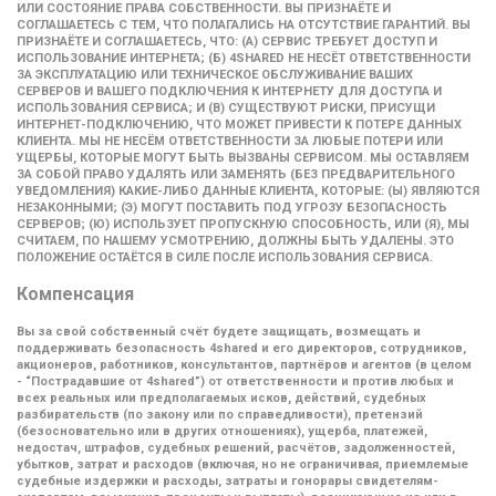
ИЛИ СОСТОЯНИЕ ПРАВА СОБСТВЕННОСТИ. ВЫ ПРИЗНАЁТЕ И
СОГЛАШАЕТЕСЬ С ТЕМ, ЧТО ПОЛАГАЛИСЬ НА ОТСУТСТВИЕ ГАРАНТИЙ. ВЫ
ПРИЗНАЁТЕ И СОГЛАШАЕТЕСЬ, ЧТО: (A) СЕРВИС ТРЕБУЕТ ДОСТУП И
ИСПОЛЬЗОВАНИЕ ИНТЕРНЕТА; (Б) 4SHARED НЕ НЕСЁТ ОТВЕТСТВЕННОСТИ
ЗА ЭКСПЛУАТАЦИЮ ИЛИ ТЕХНИЧЕСКОЕ ОБСЛУЖИВАНИЕ ВАШИХ
СЕРВЕРОВ И ВАШЕГО ПОДКЛЮЧЕНИЯ К ИНТЕРНЕТУ ДЛЯ ДОСТУПА И
ИСПОЛЬЗОВАНИЯ СЕРВИСА; И (В) СУЩЕСТВУЮТ РИСКИ, ПРИСУЩИ
ИНТЕРНЕТ-ПОДКЛЮЧЕНИЮ, ЧТО МОЖЕТ ПРИВЕСТИ К ПОТЕРЕ ДАННЫХ
КЛИЕНТА. МЫ НЕ НЕСЁМ ОТВЕТСТВЕННОСТИ ЗА ЛЮБЫЕ ПОТЕРИ ИЛИ
УЩЕРБЫ, КОТОРЫЕ МОГУТ БЫТЬ ВЫЗВАНЫ СЕРВИСОМ. МЫ ОСТАВЛЯЕМ
ЗА СОБОЙ ПРАВО УДАЛЯТЬ ИЛИ ЗАМЕНЯТЬ (БЕЗ ПРЕДВАРИТЕЛЬНОГО
УВЕДОМЛЕНИЯ) КАКИЕ-ЛИБО ДАННЫЕ КЛИЕНТА, КОТОРЫЕ: (Ы) ЯВЛЯЮТСЯ
НЕЗАКОННЫМИ; (Э) МОГУТ ПОСТАВИТЬ ПОД УГРОЗУ БЕЗОПАСНОСТЬ
СЕРВЕРОВ; (Ю) ИСПОЛЬЗУЕТ ПРОПУСКНУЮ СПОСОБНОСТЬ, ИЛИ (Я), МЫ
СЧИТАЕМ, ПО НАШЕМУ УСМОТРЕНИЮ, ДОЛЖНЫ БЫТЬ УДАЛЕНЫ. ЭТО
ПОЛОЖЕНИЕ ОСТАЁТСЯ В СИЛЕ ПОСЛЕ ИСПОЛЬЗОВАНИЯ СЕРВИСА.
Компенсация
Вы за свой собственный счёт будете защищать, возмещать и
поддерживать безопасность 4shared и его директоров, сотрудников,
акционеров, работников, консультантов, партнёров и агентов (в целом
-
“Пострадавшие от 4shared”
) от ответственности и против любых и
всех реальных или предполагаемых исков, действий, судебных
разбирательств (по закону или по справедливости), претензий
(безосновательно или в других отношениях), ущерба, платежей,
недостач, штрафов, судебных решений, расчётов, задолженностей,
убытков, затрат и расходов (включая, но не ограничивая, приемлемые
судебные издержки и расходы, затраты и гонорары свидетелям-