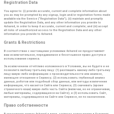
Registration Data
You agree to: (i) provide accurate, current and complete information about
you as may be prompted by any signup, login and/or registration forms made
available via the Service (
“Registration Data”
); (ii) maintain and promptly
update the Registration Data, and any other information you provide to
4shared, in order to keep it accurate, current and complete; and (iii) accept
all risks of unauthorized access to the Registration Data and any other
information you provide to 4shared.
Grants & Restrictions
В соответствии с настоящими условиями 4shared не предоставляет
вам исключительное, передаваемое и безотзывное право доступа и
использования сервиса.
За исключением отчётливо изложенного в Условиях, вы не будете и не
позволите любому третьему лицу: (1) разглашать какому-либо третьему
лицу какую-либо информацию о производительности или анализе,
имеющее отношение к Сервису; (2) использовать глубинный анализ
данных, роботов или подобный сбор данных, или методы извлечения
информации, что касается Сайта или Сервиса; (3) скачивать (кроме
страничного кэша) какую-либо часть Сайта (включая, но не ограничивая,
любые материалы, содержащиеся на Сайте); и (3) использовать Сайт,
материалы, содержащиеся на Сайте или Сервисе, не по назначению.
Право собственности
В отношениях между 4shared и вами, согласно допущениям в Условиях,