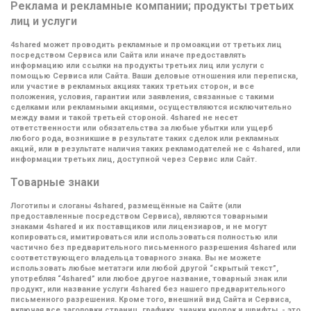
Реклама и рекламные компании; продукты третьих
лиц и услуги
4shared может проводить рекламные и промоакции от третьих лиц
посредством Сервиса или Сайта или иначе предоставлять
информацию или ссылки на продукты третьих лиц или услуги с
помощью Сервиса или Сайта. Ваши деловые отношения или переписка,
или участие в рекламных акциях таких третьих сторон, и все
положения, условия, гарантии или заявления, связанные с такими
сделками или рекламными акциями, осуществляются исключительно
между вами и такой третьей стороной. 4shared не несет
ответственности или обязательства за любые убытки или ущерб
любого рода, возникшие в результате таких сделок или рекламных
акций, или в результате наличия таких рекламодателей не с 4shared, или
информации третьих лиц, доступной через Сервис или Сайт.
Товарные знаки
Логотипы и слоганы 4shared, размещённые на Сайте (или
предоставленные посредством Сервиса), являются товарными
знаками 4shared и их поставщиков или лицензиаров, и не могут
копироваться, имитироваться или использоваться полностью или
частично без предварительного письменного разрешения 4shared или
соответствующего владельца товарного знака. Вы не можете
использовать любые метатэги или любой другой “скрытый текст”,
употребляя “4shared” или любое другое название, товарный знак или
продукт, или название услуги 4shared без нашего предварительного
письменного разрешения. Кроме того, внешний вид Сайта и Сервиса,
включая все заголовки страниц, графику, значки кнопок и шрифты, - это