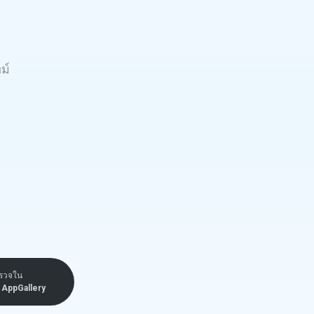
ม์
รวจใน
AppGallery