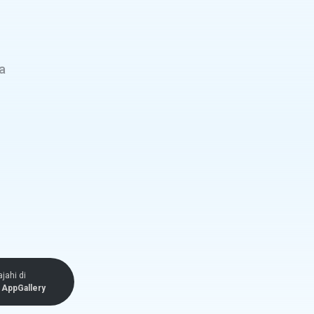
a
ajahi di
AppGallery