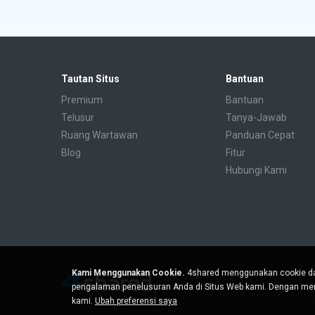
Tautan Situs
Bantuan
Premium
Bantuan
Telusur
Tanya-Jawab
Ruang Wartawan
Panduan Cepat
Blog
Fitur
Hubungi Kami
Kami Menggunakan Cookie.
4shared menggunakan cookie da
pengalaman penelusuran Anda di Situs Web kami. Dengan men
kami.
Ubah preferensi saya