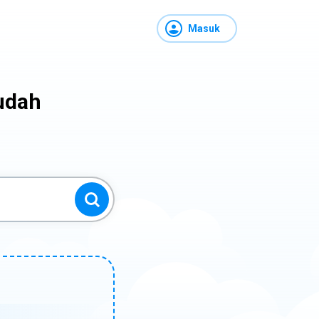
Masuk
udah