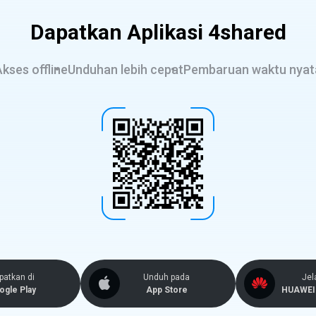
Dapatkan Aplikasi 4shared
kses offline
Unduhan lebih cepat
Pembaruan waktu nyat
patkan di
Unduh pada
Jel
ogle Play
App Store
HUAWEI 